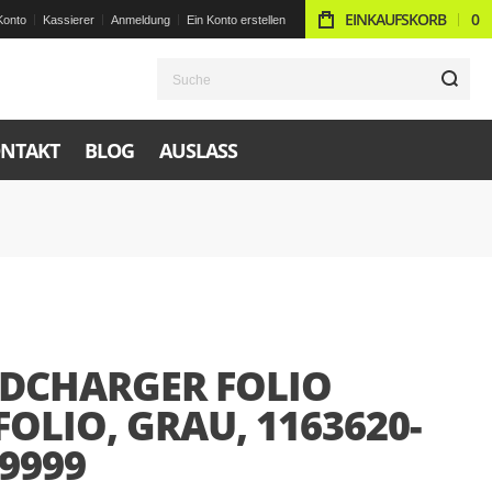
EINKAUFSKORB
0
Konto
Kassierer
Anmeldung
Ein Konto erstellen
S
NTAKT
BLOG
AUSLASS
DCHARGER FOLIO
OLIO, GRAU, 1163620-
9999