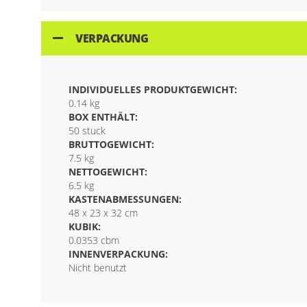
VERPACKUNG
INDIVIDUELLES PRODUKTGEWICHT:
0.14 kg
BOX ENTHÄLT:
50 stuck
BRUTTOGEWICHT:
7.5 kg
NETTOGEWICHT:
6.5 kg
KASTENABMESSUNGEN:
48 x 23 x 32 cm
KUBIK:
0.0353 cbm
INNENVERPACKUNG:
Nicht benutzt