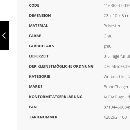
CODE
1163620-003
DIMENSION
22 x 10 x 5 c
BRANDCHARGER
MATERIAL
Polyester
MARCO POLO
RUCKSACK,
FARBE
Grau
GRAU, 1163619-
003999999
FARBDETAILS
grau
ZURÜCK
LIEFERZEIT
3-5 Tage für 
DER KLEINSTMÖGLICHE ORDNUNG
Der Mindestbe
KATEGORIE
Werbeartikel,
MARKE
BrandCharger
KONFORMITÄTSERKLÄRUNG
Auf Anfrage erh
EAN
87194460684
TARIFNUMMER
4202921100