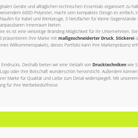
digitalen Geräte und alltäglichen technischen Essentials organisiert zu 
eisendem 600D-Polyester, macht sein kompaktes Design es einfach, in 
chlaufen für Kabel und Werkzeuge, 3 Netzfächer für kleine Gegenstände
d anpassbaren Innenraum bieten.
oire es ist eine vielseitige Branding-Möglichkeit für Ihr Unternehmen. St
d präsentieren Ihre Marke mit
maßgeschneiderter Druck
,
Stickerei
o
ines Willkommenspakets, dieses Portfolio kann Ihre Markenpräsenz erhö
Eindrucks. Deshalb bieten wir eine Vielzahl von
Drucktechniken
wie S
hr Logo oder Ihre Botschaft wunderschön hervorsticht. Außerdem können
r Marke für Qualität und Liebe zum Detail widerspiegelt. Mit unserem
sung für Ihre Werbebedürfnisse.