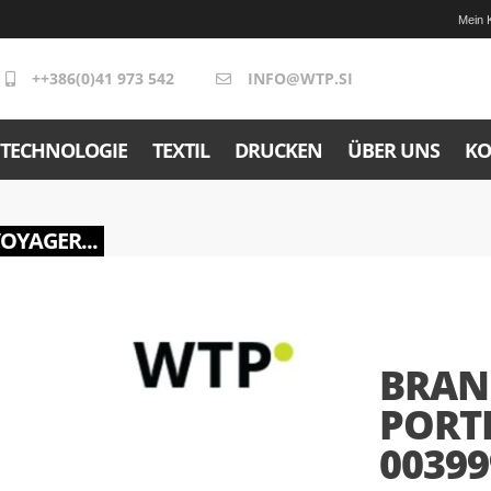
Mein 
++386(0)41 973 542
INFO@WTP.SI
TECHNOLOGIE
TEXTIL
DRUCKEN
ÜBER UNS
KO
VOYAGER...
BRAN
PORTF
00399