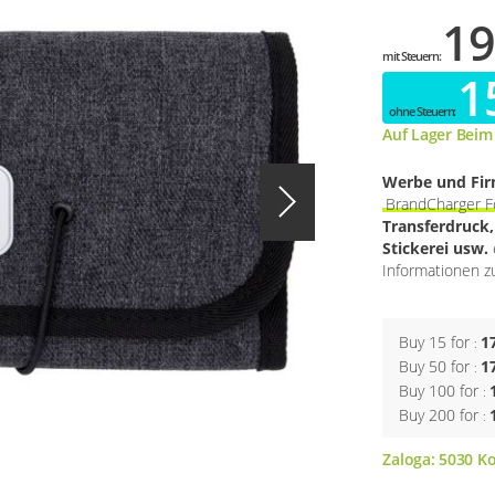
19
1
Auf Lager Beim
Werbe und Fi
BrandCharger F
Transferdruck
Stickerei usw.
Informationen zu
Buy 15 for
1
Buy 50 for
1
Buy 100 for
Buy 200 for
Zaloga:
5030
Ko