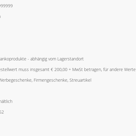
999999
m
Blankoprodukte - abhängig vom Lagerstandort
stellwert muss insgesamt € 200,00 + MwSt betragen, für andere Werte 
 Werbegeschenke, Firmengeschenke, Streuartikel
ältlich
52