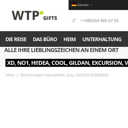
German
++386(0)4 580 67 55
DIE REISE
DAS BÜRO
HEIM
UNTERHALTUNG
ALLE IHRE LIEBLINGSZEICHEN AN EINEM ORT
XD, NO1, HI!DEA, COOL, GILDAN, EXCURSION, 
Heim
BrandCharger Folio portfolio, grau, 1163620-003999999
Skip
to
the
end
of
the
images
gallery