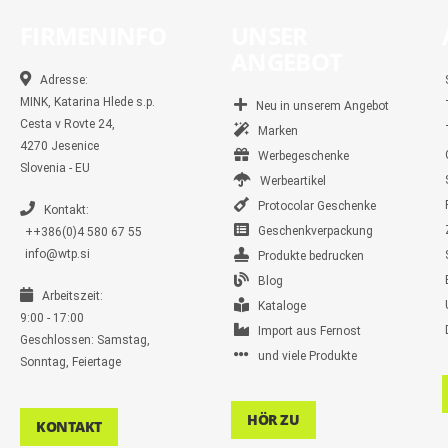
FIRMENINFO
UNSER
ANGEBOT
Adresse:
MINK, Katarina Hlede s.p.
Neu in unserem Angebot
Cesta v Rovte 24,
Marken
4270 Jesenice
Werbegeschenke
Slovenia - EU
Werbeartikel
Protocolar Geschenke
Kontakt:
Geschenkverpackung
++386(0)4 580 67 55
info@wtp.si
Produkte bedrucken
Blog
Arbeitszeit:
Kataloge
9:00 - 17:00
Import aus Fernost
Geschlossen: Samstag,
und viele Produkte
Sonntag, Feiertage
HÖR ZU
KONTAKT