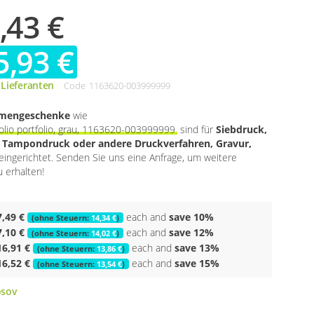
,43 €
5,93 €
 Lieferanten
Code
1163620-003999999
rmengeschenke
wie
olio portfolio, grau, 1163620-003999999
sind für
Siebdruck,
, Tampondruck oder andere Druckverfahren, Gravur,
eingerichtet. Senden Sie uns eine Anfrage, um weitere
 erhalten!
7,49 €
each and
save
10
%
14,34 €
7,10 €
each and
save
12
%
14,02 €
16,91 €
each and
save
13
%
13,86 €
16,52 €
each and
save
15
%
13,54 €
sov