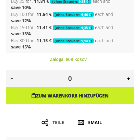
Buy 25 for
11,81 €
each and
9,68 €
save
10
%
Buy 100 for
11,54 €
each and
9,46 €
save
12
%
Buy 150 for
11,41 €
each and
9,35 €
save
13
%
Buy 300 for
11,15 €
each and
9,14 €
save
15
%
Zaloga:
808
Kosov
ZUM WARENKORB HINZUFÜGEN
TEILE
EMAIL