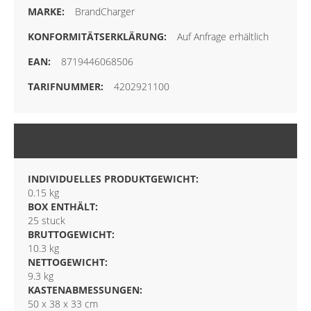
BrandCharger
Auf Anfrage erhältlich
8719446068506
4202921100
VERPACKUNG
INDIVIDUELLES PRODUKTGEWICHT:
0.15 kg
BOX ENTHÄLT:
25 stuck
BRUTTOGEWICHT:
10.3 kg
NETTOGEWICHT:
9.3 kg
KASTENABMESSUNGEN:
50 x 38 x 33 cm