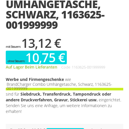
UMHÄNGETASCHE,
gallery
SCHWARZ, 1163625-
001999999
13,12 €
10,75 €
Auf Lager Beim Lieferanten
Code
1163625-001999999
Werbe und Firmengeschenke
wie
BrandCharger Combo Umhängetasche, Schwarz, 1163625-
001999999
sind für
Siebdruck, Transferdruck, Tampondruck oder
andere Druckverfahren, Gravur, Stickerei usw.
eingerichtet.
Senden Sie uns eine Anfrage, um weitere Informationen zu
erhalten!