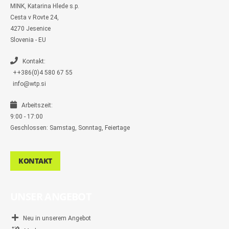
m
MINK, Katarina Hlede s.p.
e
s
Cesta v Rovte 24,
s
4270 Jesenice
e
n
Slovenia - EU
g
e
r
Kontakt:
++386(0)4 580 67 55
info@wtp.si
Arbeitszeit:
9:00 - 17:00
Geschlossen: Samstag, Sonntag, Feiertage
KONTAKT
UNSER ANGEBOT
Neu in unserem Angebot