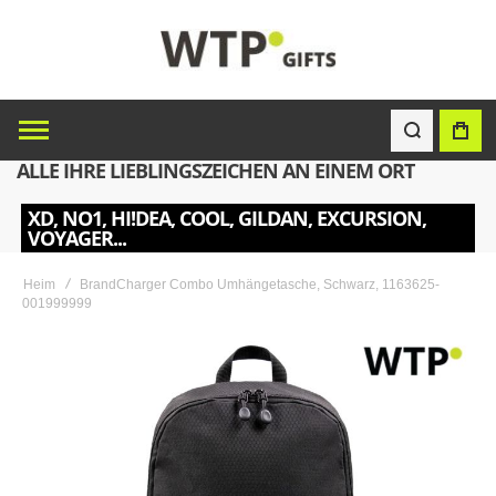
ALLE IHRE LIEBLINGSZEICHEN AN EINEM ORT
XD, NO1, HI!DEA, COOL, GILDAN, EXCURSION,
VOYAGER...
Heim
BrandCharger Combo Umhängetasche, Schwarz, 1163625-
001999999
Skip
to
the
end
of
the
images