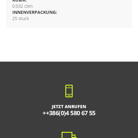
0.032 cbm
INNENVERPACKUNG:
25 stuck
JETZT ANRUFEN
++386(0)4 580 67 55