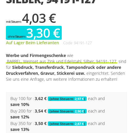
4,03 €
3,30 €
Auf Lager Beim Lieferanten
Code
94191-127
Werbe und Firmengeschenke
wie
BARREL, Weinset aus Zink und Edelstahl, Silber, 94191-127
sind
für
Siebdruck, Transferdruck, Tampondruck oder andere
Druckverfahren, Gravur, Stickerei usw.
eingerichtet. Senden
Sie uns eine Anfrage, um weitere Informationen zu erhalten!
Buy 100 for
3,62 €
each and
2,97 €
save
10
%
Buy 200 for
3,54 €
each and
2,90 €
save
12
%
Buy 350 for
3,50 €
each and
2,87 €
save
13
%