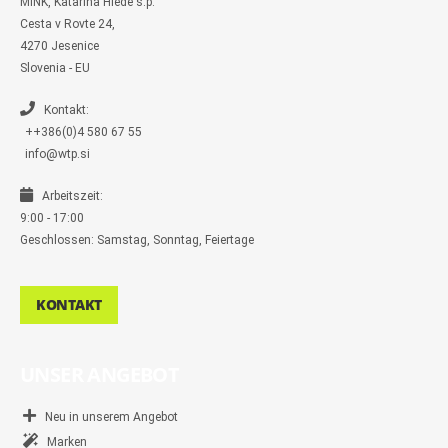
MINK, Katarina Hlede s.p.
e
s
Cesta v Rovte 24,
s
4270 Jesenice
e
n
Slovenia - EU
g
e
r
Kontakt:
++386(0)4 580 67 55
info@wtp.si
Arbeitszeit:
9:00 - 17:00
Geschlossen: Samstag, Sonntag, Feiertage
KONTAKT
UNSER ANGEBOT
Neu in unserem Angebot
Marken