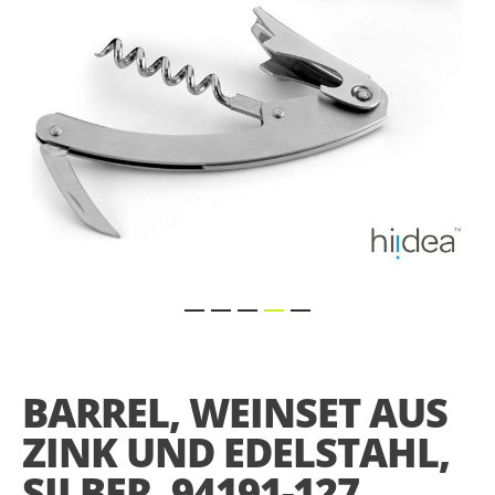
Skip
to
the
BARREL, WEINSET AUS
beginning
of
ZINK UND EDELSTAHL,
the
images
SILBER, 94191-127
gallery