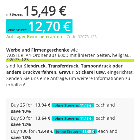
15,49 €
12,70 €
Auf Lager Beim Lieferanten
Code
92073-123
Werbe und Firmengeschenke
wie
AUSTER, A4-Ordner aus 600D mit linierten Seiten, hellgrau,
92073-123
sind für
Siebdruck, Transferdruck, Tampondruck oder
andere Druckverfahren, Gravur, Stickerei usw.
eingerichtet.
Senden Sie uns eine Anfrage, um weitere Informationen zu
erhalten!
Buy 25 for
13,94 €
each and
11,43 €
save
10
%
Buy 50 for
13,64 €
each and
11,18 €
save
12
%
Buy 100 for
13,48 €
each and
11,05 €
save
13
%