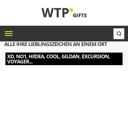
ALLE IHRE LIEBLINGSZEICHEN AN EINEM ORT
XD, NO1, HI!DEA, COOL, GILDAN, EXCURSION,
VOYAGER...
Skip
to
the
end
of
the
images
gallery