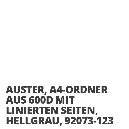
Skip
to
the
AUSTER, A4-ORDNER
beginning
of
AUS 600D MIT
the
images
LINIERTEN SEITEN,
gallery
HELLGRAU, 92073-123