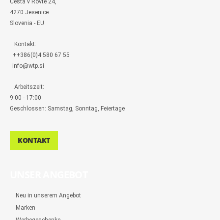
s
Cesta v Rovte 24,
s
4270 Jesenice
e
n
Slovenia - EU
g
e
r
Kontakt:
++386(0)4 580 67 55
info@wtp.si
Arbeitszeit:
9:00 - 17:00
Geschlossen: Samstag, Sonntag, Feiertage
KONTAKT
UNSER ANGEBOT
Neu in unserem Angebot
Marken