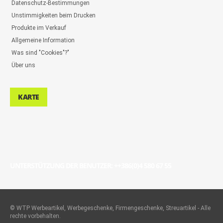
Datenschutz-Bestimmungen
Unstimmigkeiten beim Drucken
Produkte im Verkauf
Allgemeine Information
Was sind "Cookies"?"
Über uns
KARTE
UNTERSTÜTZUNG DER BENUTZER: ++386(0)4 580 67 55
©
WTP Werbeartikel, Werbegeschenke, Firmengeschenke, Streuartikel
- Alle
rechte vorbehalten.