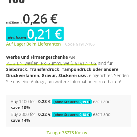
0,26 €
0,21 €
Auf Lager Beim Lieferanten
Code
91917-106
Werbe und Firmengeschenke
wie
AUSTEN, weißer TPR-Gummi, Weiß, 91917-106
sind für
Siebdruck, Transferdruck, Tampondruck oder andere
Druckverfahren, Gravur, Stickerei usw.
eingerichtet. Senden
Sie uns eine Anfrage, um weitere Informationen zu erhalten!
Buy 1100 for
0,23 €
each and
0,19 €
save
10
%
Buy 2800 for
0,22 €
each and
0,18 €
save
14
%
Zaloga:
33773
Kosov