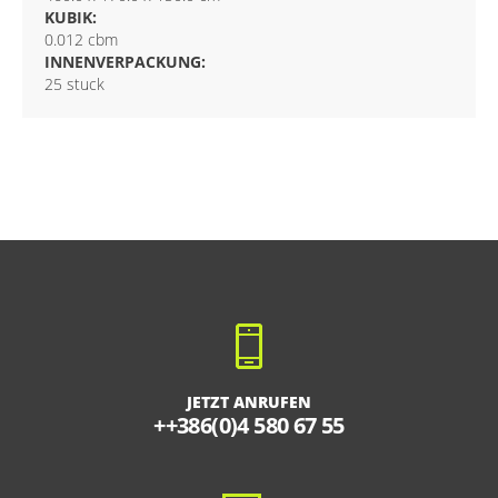
KUBIK:
0.012 cbm
INNENVERPACKUNG:
25 stuck
JETZT ANRUFEN
++386(0)4 580 67 55