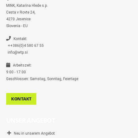
m
MINK, Katarina Hlede s.p.
e
s
Cesta v Rovte 24,
s
4270 Jesenice
e
n
Slovenia - EU
g
e
r
Kontakt:
++386(0)4 580 67 55
info@wtp.si
Arbeitszeit:
9:00 - 17:00
Geschlossen: Samstag, Sonntag, Feiertage
KONTAKT
UNSER ANGEBOT
Neu in unserem Angebot