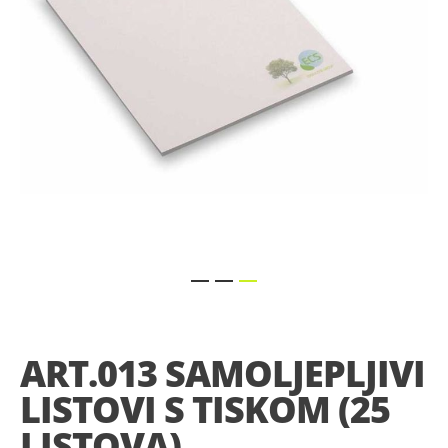
Skip
to
the
ART.013 SAMOLJEPLJIVI
beginning
of
LISTOVI S TISKOM (25
the
images
LISTOVA)
gallery