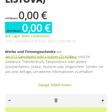
0,00 €
0,00 €
Auf Lager Beim Lieferanten
Code
samolepilni-listki-basic-wtp013-300x300-25
Werbe und Firmengeschenke
wie
Art.013 Samolepilni listki s tiskom (25 lističev)
sind für
Siebdruck, Transferdruck, Tampondruck oder andere
Druckverfahren, Gravur, Stickerei usw. eingerichtet. Senden Sie
uns eine Anfrage, um weitere Informationen zu erhalten!
Zaloga:
50000
Kosov