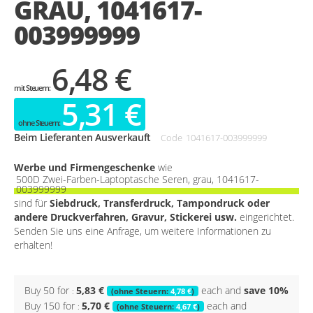
GRAU, 1041617-
gallery
003999999
6,48 €
5,31 €
Beim Lieferanten Ausverkauft
Code
1041617-003999999
Werbe und Firmengeschenke
wie
500D Zwei-Farben-Laptoptasche Seren, grau, 1041617-
003999999
sind für
Siebdruck, Transferdruck, Tampondruck oder
andere Druckverfahren, Gravur, Stickerei usw.
eingerichtet.
Senden Sie uns eine Anfrage, um weitere Informationen zu
erhalten!
Buy 50 for
5,83 €
each and
save
10
%
4,78 €
Buy 150 for
5,70 €
each and
4,67 €